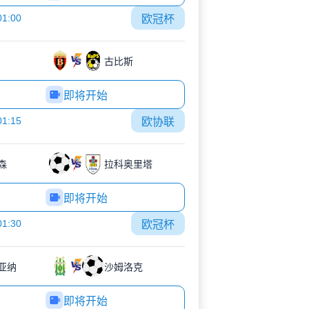
01:00
欧冠杯
古比斯
即将开始
01:15
欧协联
森
拉科奥里塔
即将开始
01:30
欧冠杯
亚纳
沙姆洛克
即将开始