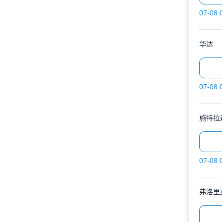
07-08 
华达
07-08 
施特拉
07-08 
弗洛里