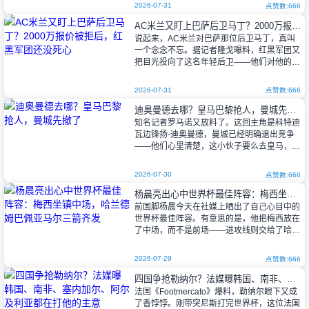
2026-07-31
点赞数:666
七月中旬到八月底是NBA赛历上唯一的休
AC米兰又盯上巴萨后卫马丁？2000万报价被拒后，红黑军团还没死心
整期。其余大部分时间，联盟总有各种事态发
说起来，AC米兰对巴萨那位后卫马丁，真叫
生。
一个念念不忘。据记者隆戈曝料，红黑军团又
把目光投向了这名年轻后卫——他们对他的评
价可不低，已经盯了几个月了。之前《国家
报》不是说了嘛，米兰提过一份200
2026-07-31
点赞数:666
迪奥曼德去哪？皇马巴黎抢人，曼城先撤了
知名记者罗马诺又放料了。这回主角是科特迪
瓦边锋扬-迪奥曼德，曼城已经明确退出竞争
——他们心里清楚，这小伙子要么去皇马，要
么去巴黎。
2026-07-30
点赞数:666
杨晨亮出心中世界杯最佳阵容：梅西坐镇中场，哈兰德姆巴佩亚马尔三箭齐发
罗马诺原话是这么说的：“周六那天，皇
前国脚杨晨今天在社媒上晒出了自己心目中的
马和迪奥曼德在个人
世界杯最佳阵容。有意思的是，他把梅西放在
了中场，而不是前场——进攻线则交给了哈兰
德、姆巴佩和亚马尔三人组。乍一看，这阵型
有点“不按常理出牌”，但细想一下，倒
2026-07-29
点赞数:666
四国争抢勒纳尔？法媒曝韩国、南非、塞内加尔、阿尔及利亚都在打他的主意
法国《Footmercato》爆料，勒纳尔眼下又成
了香饽饽。刚带突尼斯打完世界杯，这位法国