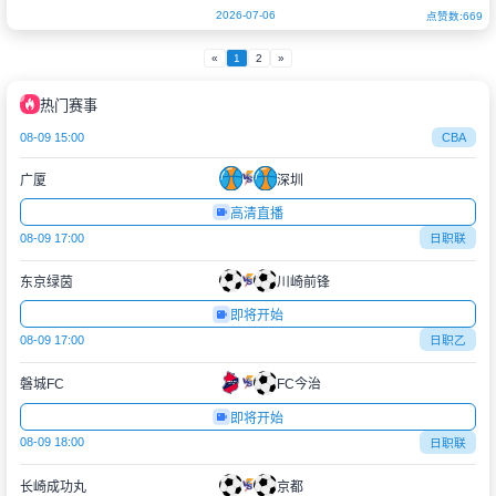
藏着令人玩味的细节——根据op
2026-07-06
点赞数:669
«
1
2
»
热门赛事
08-09 15:00
CBA
广厦
深圳
高清直播
08-09 17:00
日职联
东京绿茵
川崎前锋
即将开始
08-09 17:00
日职乙
磐城FC
FC今治
即将开始
08-09 18:00
日职联
长崎成功丸
京都