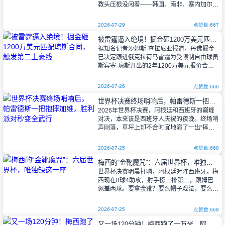
教头压根没闲着——韩国、南非、塞内加尔、
阿尔及利亚，四家国家队排着队递橄榄枝。
2026-07-29
点赞数:667
被雷霆逼入绝境！掘金砸1200万美元匹配琼斯合同，触发第二土豪线
说起来，勒纳尔在
据知名记者沙姆斯·查拉尼亚报道，丹佛掘金
已决定跟进俄克拉荷马雷霆为受限制自由球员
斯宾塞·琼斯开出的2年1200万美元报价合
同，成功留住这位锋线悍将。然而，此举也让
掘金面临庞大的薪资压力，触发了“第
2026-07-26
点赞数:666
世界杯决赛终场哨响后，帕雷德斯一把抱摔加维，胜利派对秒变全武行
2026年世界杯决赛，阿根廷和西班牙的巅峰
对决，本来该是西班牙人庆祝的夜晚。终场哨
声刚落，草坪上却不合时宜地演了一出“摔跤
比赛”。
2026-07-25
点赞数:668
梅西的“金靴魔咒”：六届世界杯，唯独缺这一座
说起来，当时的情况是这样的——西班牙
世界杯决赛明晨打响，阿根廷对阵西班牙。梅
替补球员已经冲进场
西现在8球4助攻，射手榜上排第二，跟姆巴
佩差两球。要拿金靴？要么帽子戏法，要么两
个进球加一次助攻——对了，还得看上场时
间，FIFA官网显示他决赛只踢了56分
2026-07-25
点赞数:668
又一场120分钟！梅西跑了一万米，阿根廷还是输了