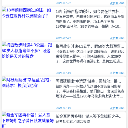
就把发戒指当成了光荣传统，戒指
2026-07-22
点赞数:668
18年前梅西抱过的娃，如今要在世界杯决赛碰面了？
世界杯决赛，西班牙对阿根廷，这画面本身就
够刺激了。更刺激的是，场上两个主角——
19岁的亚马尔，39岁的梅西，都是巴萨10
号，都出自拉玛西亚。巴萨官方翻出了一段陈
年旧事：18年前，梅西给还是婴儿的亚
2026-07-22
点赞数:668
梅西散步时速4.3公里，跟50岁大叔遛弯差不多？可这恰恰是天才的算盘
《泰晤士报》这回可没少调侃梅西，说他跑起
来慢得像只蜗牛。可你仔细瞧瞧，人家39岁
了，这届世界杯照样轰进8球，总共21粒进球
成了世界杯历史头号射手，顺带还送出第10
次助攻——又是个纪录。
2026-07-19
点赞数:668
阿根廷翻出“幸运蓝”战袍，图赫尔：换我我也穿
纽约消息——阿根廷队这回不穿蓝白间条衫
了。半决赛打英格兰，他们翻出一套深蓝色客
场球衣——就是1986年马拉多纳上演“上帝之
手”和“世纪进球”那件，也是1998年点球大战
淘汰英格兰那件。你瞧，这哪是
2026-07-19
点赞数:668
紫金军团再补强！湖人签下詹姆斯之子昔日队友威廉姆斯
记者杜奕君／综合报道