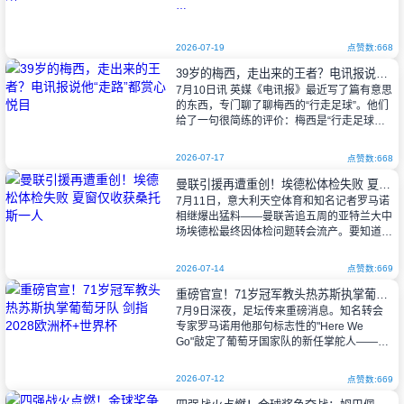
洛杉矶湖人在休赛期补强动作持续不断，
根据《ESPN》权威记者沙姆斯·查拉尼亚
2026-07-19
点赞数:668
（Shams Charania）报道，紫金大军已与现
39岁的梅西，走出来的王者？电讯报说他“走路”都赏心悦目
年24岁的前锋齐亚尔·威廉姆斯（Zi
7月10日讯 英媒《电讯报》最近写了篇有意思
的东西，专门聊了聊梅西的“行走足球”。他们
给了一句很简练的评价：梅西是“行走足球无
可争议的王”。你想想，一个39岁的老将，凭
什么还能在这届世界杯上呼风唤
2026-07-17
点赞数:668
曼联引援再遭重创！埃德松体检失败 夏窗仅收获桑托斯一人
7月11日，意大利天空体育和知名记者罗马诺
相继爆出猛料——曼联苦追五周的亚特兰大中
场埃德松最终因体检问题转会流产。要知道这
笔交易此前已被视为"Here We Go"级别的板
上钉钉，突如其来的体检红
2026-07-14
点赞数:669
重磅官宣！71岁冠军教头热苏斯执掌葡萄牙队 剑指2028欧洲杯+世界杯
7月9日深夜，足坛传来重磅消息。知名转会
专家罗马诺用他那句标志性的"Here We
Go"敲定了葡萄牙国家队的新任掌舵人——刚
刚带领利雅得胜利问鼎沙特联赛的功勋教练若
热·热苏斯。
2026-07-12
点赞数:669