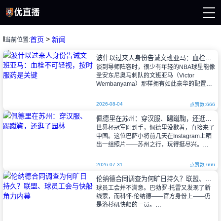
>
首页
新闻
当前位置:
页
直播
波什以过来人身份告诫文班亚马：血栓不可轻视，按时服药是关键
直播
谈到导师阵容时，很少有年轻的NBA球星能像
新闻
圣安东尼奥马刺队的文班亚马（Victor
录像
Wembanyama）那样拥有如此豪华的配置。
这位法国天才曾向奥拉朱旺（Hakeem
Olajuwon）学习低位
2026-08-04
点赞数:666
佩德里在苏州：穿汉服、踢蹴鞠，还逛了园林
世界杯冠军刚到手，佩德里没歇着，直接来了
中国。这位巴萨小将前几天在Instagram上晒
出一组照片——苏州之行，玩得挺尽兴。
2026-07-31
点赞数:666
他配文写的是“苏州难忘的时刻！✨
伦纳德合同调查为何旷日持久？联盟、球员工会与快船角力内幕
CN”，还特意标了行程：蹴
球员工会并不满意。巴勃罗·托雷又发现了新
线索，而科怀·伦纳德——官方身份上——仍
是洛杉矶快船的一员。