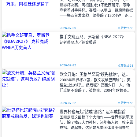
世界杯决赛，阿根廷0比1不敌西班牙，眼睁
睁看着对手捧杯。赛后FIFA甩出一组跑动数据
——梅西首发出战，整整踢了120分钟，跑动
距离10145.6米，最高瞬时速度30.8公里/小
时。说实话，这数字放
2026-07-25
点赞数:668
携手文班亚马、罗斯登《NBA 2K27》 克拉克成WNBA历史首人
记者蔡厚瑄／综合报道
WNBA印第安纳狂热23日迎来一场历史
性的璀璨之夜，主场以123比88大胜康涅狄格
2026-07-22
点赞数:668
太阳，阵中球星克拉克（Caitlin Clark）也缔
欧文开炮：英格兰又玩“领先就缩”，这叫勇敢？纯属胡扯！
造联盟前所未有的数据里程碑，
2002年世界杯八强，欧文攻破巴西球门，英
格兰1比0领先。然后呢？巴西少打一人，他
们反倒不会踢了，被翻盘。2004年欧锦赛对
葡萄牙，又是欧文开场三分钟破门，结果第
83分钟被扳平，点球出局。历史这东
2026-07-22
点赞数:668
世界杯也玩起“钻戒”套路？冠军戒指首发，球迷也能买
国际足联这回搞了个大动作——世界杯冠军球
队，除了捧起大力神杯，还能每人领一枚专属
戒指。说起来，这招是从美国体育圈偷来的，
NBA、NFL、NHL、MLB那些冠军球队，早