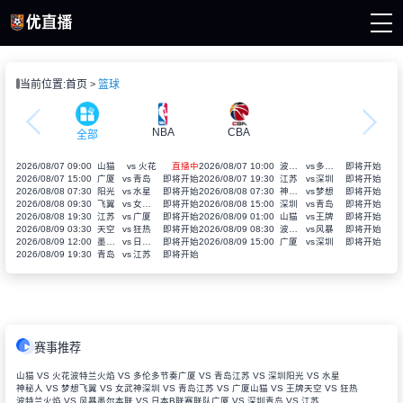
页
当前位置:
首页
篮球
直播
直播
新闻
NBA
CBA
全部
录像
2026/08/07 09:00
vs
2026/08/07 10:00
vs
山猫
火花
直播中
波特兰火焰
多伦多节奏
即将开始
2026/08/07 15:00
vs
2026/08/07 19:30
vs
广厦
青岛
即将开始
江苏
深圳
即将开始
2026/08/08 07:30
vs
2026/08/08 07:30
vs
阳光
水星
即将开始
神秘人
梦想
即将开始
2026/08/08 09:30
vs
2026/08/08 15:00
vs
飞翼
女武神
即将开始
深圳
青岛
即将开始
2026/08/08 19:30
vs
2026/08/09 01:00
vs
江苏
广厦
即将开始
山猫
王牌
即将开始
2026/08/09 03:30
vs
2026/08/09 08:30
vs
天空
狂热
即将开始
波特兰火焰
风暴
即将开始
2026/08/09 12:00
vs
2026/08/09 15:00
vs
墨尔本联
日本B联赛联队
即将开始
广厦
深圳
即将开始
2026/08/09 19:30
vs
青岛
江苏
即将开始
赛事推荐
山猫 VS 火花
波特兰火焰 VS 多伦多节奏
广厦 VS 青岛
江苏 VS 深圳
阳光 VS 水星
神秘人 VS 梦想
飞翼 VS 女武神
深圳 VS 青岛
江苏 VS 广厦
山猫 VS 王牌
天空 VS 狂热
波特兰火焰 VS 风暴
墨尔本联 VS 日本B联赛联队
广厦 VS 深圳
青岛 VS 江苏