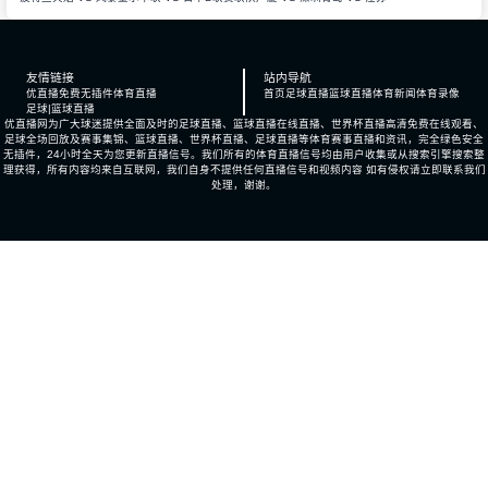
友情链接
站内导航
优直播
免费无插件体育直播
首页
足球直播
篮球直播
体育新闻
体育录像
足球|篮球直播
优直播网为广大球迷提供全面及时的足球直播、篮球直播在线直播、世界杯直播高清免费在线观看、
足球全场回放及赛事集锦、篮球直播、世界杯直播、足球直播等体育赛事直播和资讯，完全绿色安全
无插件，24小时全天为您更新直播信号。我们所有的体育直播信号均由用户收集或从搜索引擎搜索整
理获得，所有内容均来自互联网，我们自身不提供任何直播信号和视频内容 如有侵权请立即联系我们
处理，谢谢。