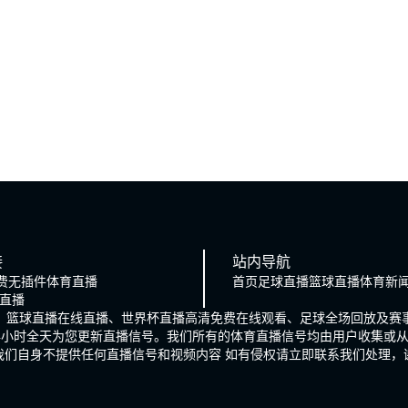
接
站内导航
费无插件体育直播
首页
足球直播
篮球直播
体育新
球直播
、篮球直播在线直播、世界杯直播高清免费在线观看、足球全场回放及赛
4小时全天为您更新直播信号。我们所有的体育直播信号均由用户收集或
我们自身不提供任何直播信号和视频内容 如有侵权请立即联系我们处理，