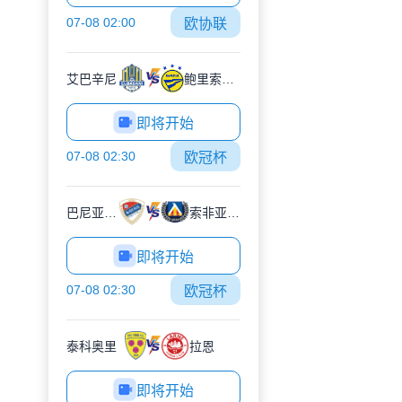
07-08 02:00
欧协联
艾巴辛尼
鲍里索夫巴特
即将开始
07-08 02:30
欧冠杯
巴尼亚卢卡战士
索非亚列夫斯基
即将开始
07-08 02:30
欧冠杯
泰科奥里
拉恩
即将开始