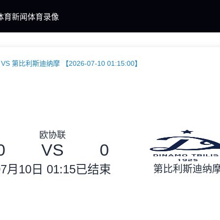
体育新闻
体育录像
VS 第比利斯迪纳摩 【2026-07-10 01:15:00】
欧协联
0
VS
0
07月10日 01:15
已结束
第比利斯迪纳