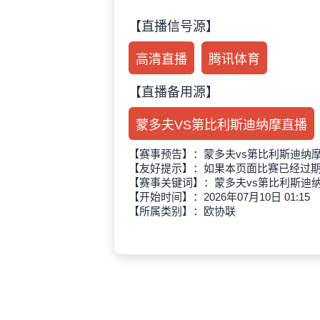
【直播信号源】
高清直播
腾讯体育
【直播备用源】
蒙多夫VS第比利斯迪纳摩直播
【赛事预告】：蒙多夫vs第比利斯迪纳
【友好提示】：如果本页面比赛已经过
【赛事关键词】：蒙多夫vs第比利斯迪
【开始时间】：2026年07月10日 01:15
【所属类别】：欧协联