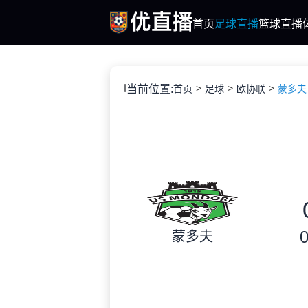
首页
足球直播
篮球直播
当前位置:
首页
足球
欧协联
蒙多夫 
蒙多夫