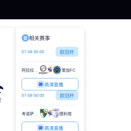
相关赛事
07-08 00:00
欧冠杯
阿拉拉特亚美尼亚
里加FC
高清直播
07-08 00:00
欧冠杯
摩
考诺萨基列斯
德利塔
高清直播