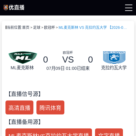
页
当前位置:
首页
足球
欧冠杯
ML麦克斯林 VS 克拉约瓦大学 【2026-07-09 01:00:00】
直播
直播
新闻
录像
欧冠杯
0
VS
0
ML麦克斯林
克拉约瓦大学
07月09日 01:00
已结束
【直播信号源】
高清直播
腾讯体育
【直播备用源】