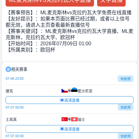
ML麦克斯林VS克拉约瓦大学直播
文字直播
【赛事预告】：ML麦克斯林vs克拉约瓦大学免费在线直播
【友好提示】：如果本页面比赛已经过期，或者以上信号
都无效，请进入主页查看最新直播信号
【赛事关键词】：ML麦克斯林vs克拉约瓦大学直播、ML麦
克斯林，克拉约瓦大学、欧冠杯
【开始时间】：2026年07月09日 01:00
【所属类别】：欧冠杯
相关赛事
07-06 23:00
世欧预
捷克
爱沙尼亚
高清直播
07-07 00:00
世欧预
土耳其
瑞士
高清直播
07-07 00:00
世欧预