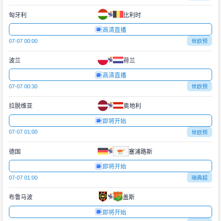
匈牙利
比利时
高清直播
07-07 00:00
世欧预
波兰
荷兰
高清直播
07-07 00:30
世欧预
拉脱维亚
奥地利
即将开始
07-07 01:00
世欧预
德国
塞浦路斯
即将开始
07-07 01:00
瑞典超
布鲁马波
盖斯
即将开始