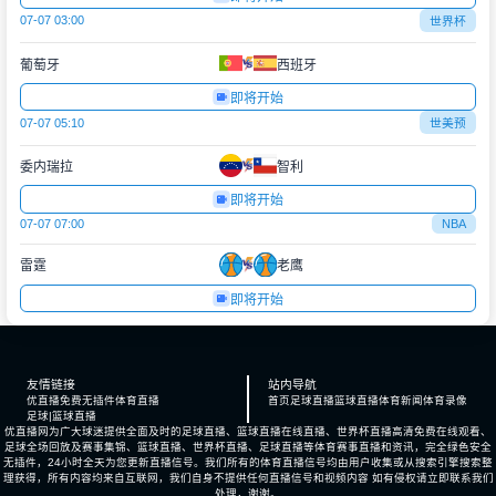
07-07 03:00
世界杯
葡萄牙
西班牙
即将开始
07-07 05:10
世美预
委内瑞拉
智利
即将开始
07-07 07:00
NBA
雷霆
老鹰
即将开始
友情链接
站内导航
优直播
免费无插件体育直播
首页
足球直播
篮球直播
体育新闻
体育录像
足球|篮球直播
优直播网为广大球迷提供全面及时的足球直播、篮球直播在线直播、世界杯直播高清免费在线观看、
足球全场回放及赛事集锦、篮球直播、世界杯直播、足球直播等体育赛事直播和资讯，完全绿色安全
无插件，24小时全天为您更新直播信号。我们所有的体育直播信号均由用户收集或从搜索引擎搜索整
理获得，所有内容均来自互联网，我们自身不提供任何直播信号和视频内容 如有侵权请立即联系我们
处理，谢谢。